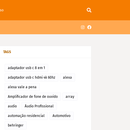
so
TAGS
adaptador usb c 8 em 1
adaptador usb c hdmi 4k 60hz
alexa
alexa vale a pena
Amplificador de fone de ouvido
array
audio
Áudio Profissional
automação residencial
Automotivo
behringer