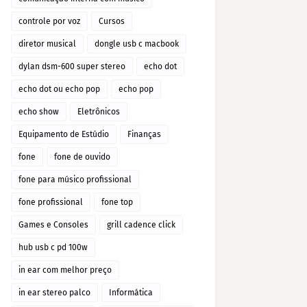
controle por voz
Cursos
diretor musical
dongle usb c macbook
dylan dsm-600 super stereo
echo dot
echo dot ou echo pop
echo pop
echo show
Eletrônicos
Equipamento de Estúdio
Finanças
fone
fone de ouvido
fone para músico profissional
fone profissional
fone top
Games e Consoles
grill cadence click
hub usb c pd 100w
in ear com melhor preço
in ear stereo palco
Informática