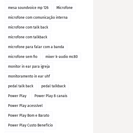
mesa soundvoice mp 126
Microfone
microfone com comunicação interna
microfone com talk back
microfone com talkback
microfone para falar com a banda
microfone sem fio
mixer k-audio mc80
monitor in ear para igreja
monitoramento in ear uhf
pedal talk back
pedal talkback
Power Play
Power Play 8 canais
Power Play acessível
Power Play Bom e Barato
Power Play Custo Benefício