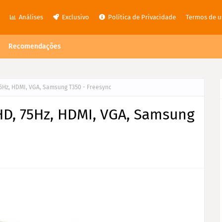
s
Análises
Exclusivo
Política de Privacidade
Termos de u
Recomendações
75Hz, HDMI, VGA, Samsung T350 - Freesync
HD, 75Hz, HDMI, VGA, Samsung