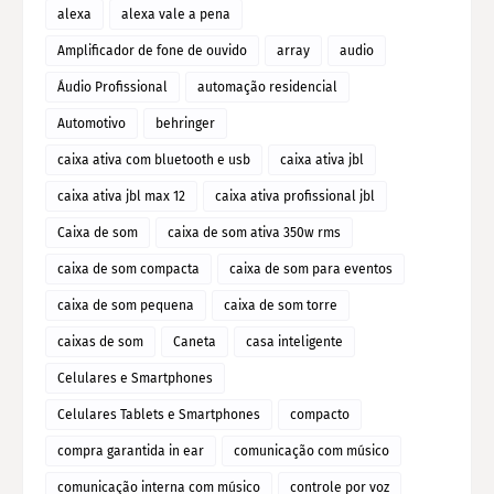
alexa
alexa vale a pena
Amplificador de fone de ouvido
array
audio
Áudio Profissional
automação residencial
Automotivo
behringer
caixa ativa com bluetooth e usb
caixa ativa jbl
caixa ativa jbl max 12
caixa ativa profissional jbl
Caixa de som
caixa de som ativa 350w rms
caixa de som compacta
caixa de som para eventos
caixa de som pequena
caixa de som torre
caixas de som
Caneta
casa inteligente
Celulares e Smartphones
Celulares Tablets e Smartphones
compacto
compra garantida in ear
comunicação com músico
comunicação interna com músico
controle por voz