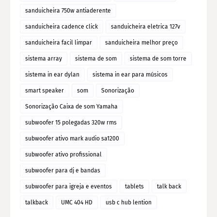
sanduicheira 750w antiaderente
sanduicheira cadence click
sanduicheira eletrica 127v
sanduicheira facil limpar
sanduicheira melhor preço
sistema array
sistema de som
sistema de som torre
sistema in ear dylan
sistema in ear para músicos
smart speaker
som
Sonorização
Sonorização Caixa de som Yamaha
subwoofer 15 polegadas 320w rms
subwoofer ativo mark audio sa1200
subwoofer ativo profissional
subwoofer para dj e bandas
subwoofer para igreja e eventos
tablets
talk back
talkback
UMC 404 HD
usb c hub lention