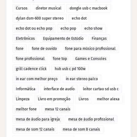
Cursos
diretor musical
dongle usb c macbook
dylan dsm-600 super stereo
echo dot
echo dot ou echo pop
echo pop
echo show
Eletrônicos
Equipamento de Estúdio
Finanças
fone
fone de ouvido
fone para músico profissional
fone profissional
fone top
Games e Consoles
grill cadence click
hub usb c pd 100w
in ear com melhor preço
in ear stereo palco
Informática
interface de audio
leitor cartao sd usb c
Limpeza
Livro em promoção
Livros
melhor alexa
melhor fone
mesa 12 canais
mesa de áudio para igreja
mesa de áudio profissional
mesa de som 12 canais
mesa de som 8 canais