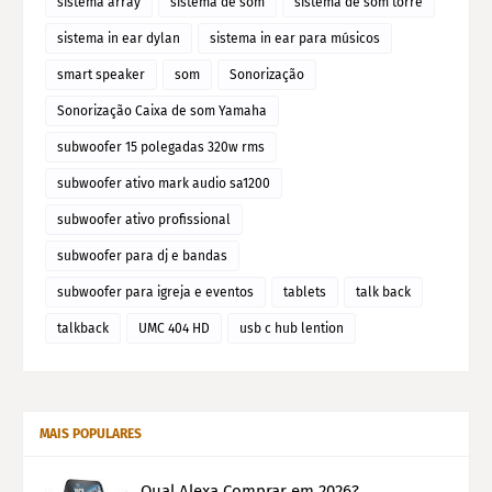
sistema array
sistema de som
sistema de som torre
sistema in ear dylan
sistema in ear para músicos
smart speaker
som
Sonorização
Sonorização Caixa de som Yamaha
subwoofer 15 polegadas 320w rms
subwoofer ativo mark audio sa1200
subwoofer ativo profissional
subwoofer para dj e bandas
subwoofer para igreja e eventos
tablets
talk back
talkback
UMC 404 HD
usb c hub lention
MAIS POPULARES
Qual Alexa Comprar em 2026?