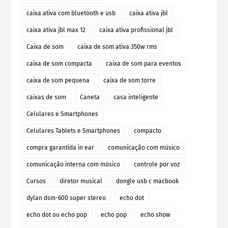
caixa ativa com bluetooth e usb
caixa ativa jbl
caixa ativa jbl max 12
caixa ativa profissional jbl
Caixa de som
caixa de som ativa 350w rms
caixa de som compacta
caixa de som para eventos
caixa de som pequena
caixa de som torre
caixas de som
Caneta
casa inteligente
Celulares e Smartphones
Celulares Tablets e Smartphones
compacto
compra garantida in ear
comunicação com músico
comunicação interna com músico
controle por voz
Cursos
diretor musical
dongle usb c macbook
dylan dsm-600 super stereo
echo dot
echo dot ou echo pop
echo pop
echo show