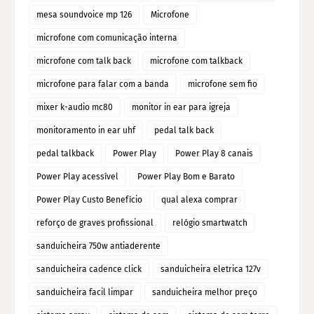
mesa soundvoice mp 126
Microfone
microfone com comunicação interna
microfone com talk back
microfone com talkback
microfone para falar com a banda
microfone sem fio
mixer k-audio mc80
monitor in ear para igreja
monitoramento in ear uhf
pedal talk back
pedal talkback
Power Play
Power Play 8 canais
Power Play acessível
Power Play Bom e Barato
Power Play Custo Benefício
qual alexa comprar
reforço de graves profissional
relógio smartwatch
sanduicheira 750w antiaderente
sanduicheira cadence click
sanduicheira eletrica 127v
sanduicheira facil limpar
sanduicheira melhor preço