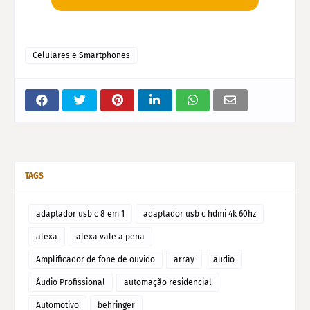
Celulares e Smartphones
TAGS
adaptador usb c 8 em 1
adaptador usb c hdmi 4k 60hz
alexa
alexa vale a pena
Amplificador de fone de ouvido
array
audio
Áudio Profissional
automação residencial
Automotivo
behringer