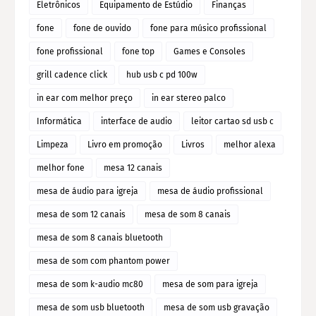
Eletrônicos
Equipamento de Estúdio
Finanças
fone
fone de ouvido
fone para músico profissional
fone profissional
fone top
Games e Consoles
grill cadence click
hub usb c pd 100w
in ear com melhor preço
in ear stereo palco
Informática
interface de audio
leitor cartao sd usb c
Limpeza
Livro em promoção
Livros
melhor alexa
melhor fone
mesa 12 canais
mesa de áudio para igreja
mesa de áudio profissional
mesa de som 12 canais
mesa de som 8 canais
mesa de som 8 canais bluetooth
mesa de som com phantom power
mesa de som k-audio mc80
mesa de som para igreja
mesa de som usb bluetooth
mesa de som usb gravação