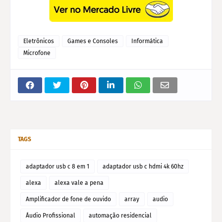
Eletrônicos
Games e Consoles
Informática
Microfone
TAGS
adaptador usb c 8 em 1
adaptador usb c hdmi 4k 60hz
alexa
alexa vale a pena
Amplificador de fone de ouvido
array
audio
Áudio Profissional
automação residencial