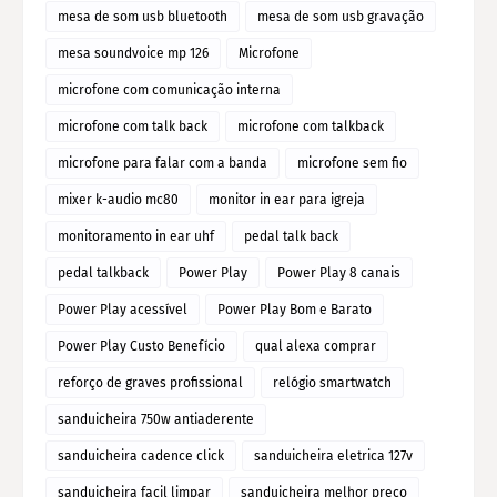
mesa de som usb bluetooth
mesa de som usb gravação
mesa soundvoice mp 126
Microfone
microfone com comunicação interna
microfone com talk back
microfone com talkback
microfone para falar com a banda
microfone sem fio
mixer k-audio mc80
monitor in ear para igreja
monitoramento in ear uhf
pedal talk back
pedal talkback
Power Play
Power Play 8 canais
Power Play acessível
Power Play Bom e Barato
Power Play Custo Benefício
qual alexa comprar
reforço de graves profissional
relógio smartwatch
sanduicheira 750w antiaderente
sanduicheira cadence click
sanduicheira eletrica 127v
sanduicheira facil limpar
sanduicheira melhor preço