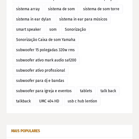
sistema array
sistema de som
sistema de som torre
sistema in ear dylan
sistema in ear para músicos
smart speaker
som
Sonorização
Sonorização Caixa de som Yamaha
subwoofer 15 polegadas 320w rms
subwoofer ativo mark audio sa1200
subwoofer ativo profissional
subwoofer para dj e bandas
subwoofer para igreja e eventos
tablets
talk back
talkback
UMC 404 HD
usb c hub lention
MAIS POPULARES