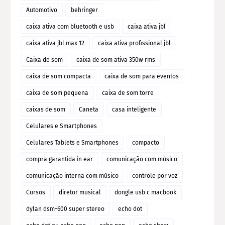
Automotivo
behringer
caixa ativa com bluetooth e usb
caixa ativa jbl
caixa ativa jbl max 12
caixa ativa profissional jbl
Caixa de som
caixa de som ativa 350w rms
caixa de som compacta
caixa de som para eventos
caixa de som pequena
caixa de som torre
caixas de som
Caneta
casa inteligente
Celulares e Smartphones
Celulares Tablets e Smartphones
compacto
compra garantida in ear
comunicação com músico
comunicação interna com músico
controle por voz
Cursos
diretor musical
dongle usb c macbook
dylan dsm-600 super stereo
echo dot