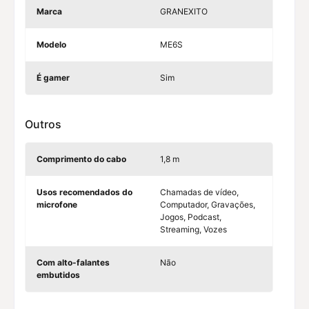
Marca
GRANEXITO
Modelo
ME6S
É gamer
Sim
Outros
Comprimento do cabo
1,8 m
Usos recomendados do
Chamadas de vídeo,
C
microfone
Computador, Gravações,
Jogos, Podcast,
Streaming, Vozes
Com alto-falantes
Não
embutidos