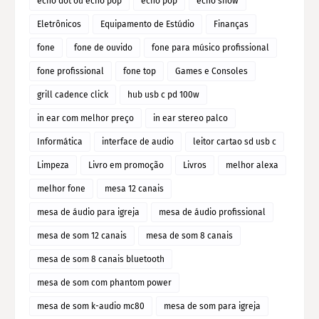
echo dot ou echo pop
echo pop
echo show
Eletrônicos
Equipamento de Estúdio
Finanças
fone
fone de ouvido
fone para músico profissional
fone profissional
fone top
Games e Consoles
grill cadence click
hub usb c pd 100w
in ear com melhor preço
in ear stereo palco
Informática
interface de audio
leitor cartao sd usb c
Limpeza
Livro em promoção
Livros
melhor alexa
melhor fone
mesa 12 canais
mesa de áudio para igreja
mesa de áudio profissional
mesa de som 12 canais
mesa de som 8 canais
mesa de som 8 canais bluetooth
mesa de som com phantom power
mesa de som k-audio mc80
mesa de som para igreja